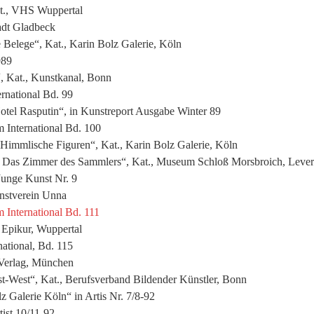
Kat., VHS Wuppertal
adt Gladbeck
 Belege“, Kat., Karin Bolz Galerie, Köln
989
, Kat., Kunstkanal, Bonn
rnational Bd. 99
otel Rasputin“, in Kunstreport Ausgabe Winter 89
 International Bd. 100
 Himmlische Figuren“, Kat., Karin Bolz Galerie, Köln
d Das Zimmer des Sammlers“, Kat., Museum Schloß Morsbroich, Leve
 Junge Kunst Nr. 9
unstverein Unna
 International Bd. 111
e Epikur, Wuppertal
ational, Bd. 115
-Verlag, München
t-West“, Kat., Berufsverband Bildender Künstler, Bonn
 Galerie Köln“ in Artis Nr. 7/8-92
tist 10/11-92