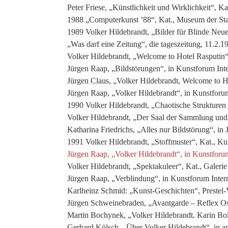
Peter Friese, „Künstlichkeit und Wirklichkeit“, 
1988 „Computerkunst ’88“, Kat., Museum der St
1989 Volker Hildebrandt, „Bilder für Blinde Neue
„Was darf eine Zeitung“, die tageszeitung, 11.2.1
Volker Hildebrandt, „Welcome to Hotel Rasputin“
Jürgen Raap, „Bildstörungen“, in Kunstforum Inte
Jürgen Claus, „Volker Hildebrandt, Welcome to H
Jürgen Raap, „Volker Hildebrandt“, in Kunstforum
1990 Volker Hildebrandt, „Chaotische Strukturen
Volker Hildebrandt, „Der Saal der Sammlung un
Katharina Friedrichs, „Alles nur Bildstörung“, in
1991 Volker Hildebrandt, „Stoffmuster“, Kat., K
Jürgen Raap, „Volker Hildebrandt“, in Kunstforum
Volker Hildebrandt, „Spektakuleer“, Kat., Galeri
Jürgen Raap, „Verblindung“, in Kunstforum Intern
Karlheinz Schmid: „Kunst-Geschichten“, Prestel
Jürgen Schweinebraden, „Avantgarde – Reflex Os
Martin Bochynek, „Volker Hildebrandt. Karin Bolz
Gerhard Kölsch, „Über Volker Hildebrandt“, in ar