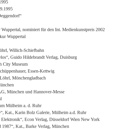
1995
 9.1995
 Deggendorf“
Wuppertal, nominiert für den Int. Medienkunstpreis 2002
kur Wuppertal
öhrl, Willich-Schiefbahn
los“, Guido Hildebrandt Verlag, Duisburg
uth City Museum
 Schüppenhauer, Essen-Kettwig
ie Löhrl, Mönchengladbach
München
s AG, München und Hannover-Messe
l
um Mülheim a. d. Ruhr
“, Kat., Karin Bolz Galerie, Mülheim a.d. Ruhr
 Elektronik“, Econ Verlag, Düsseldorf Wien New York
 1987“, Kat., Barke Verlag, München