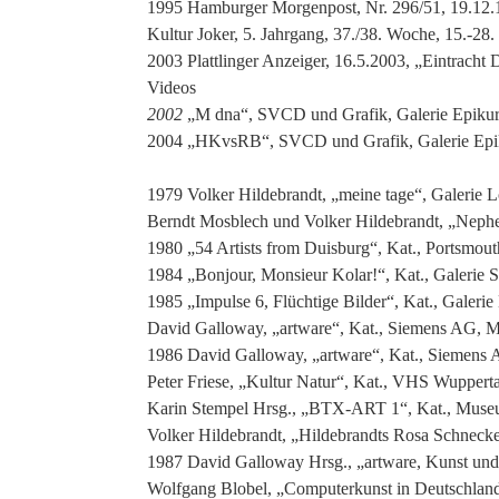
1995 Hamburger Morgenpost, Nr. 296/51, 19.12.
Kultur Joker, 5. Jahrgang, 37./38. Woche, 15.-28.
2003 Plattlinger Anzeiger, 16.5.2003, „Eintracht
Videos
2002
„M dna“, SVCD und Grafik, Galerie Epikur 
2004 „HKvsRB“, SVCD und Grafik, Galerie Epi
1979 Volker Hildebrandt, „meine tage“, Galerie L
Berndt Mosblech und Volker Hildebrandt, „Nephe
1980 „54 Artists from Duisburg“, Kat., Portsmo
1984 „Bonjour, Monsieur Kolar!“, Kat., Galerie
1985 „Impulse 6, Flüchtige Bilder“, Kat., Galer
David Galloway, „artware“, Kat., Siemens AG, 
1986 David Galloway, „artware“, Kat., Siemen
Peter Friese, „Kultur Natur“, Kat., VHS Wupperta
Karin Stempel Hrsg., „BTX-ART 1“, Kat., Muse
Volker Hildebrandt, „Hildebrandts Rosa Schnecke
1987 David Galloway Hrsg., „artware, Kunst und
Wolfgang Blobel, „Computerkunst in Deutschland