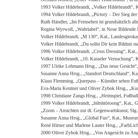
1993 Volker Hildebrandt, „Volker Hildebrandt“, 
1994 Volker Hildebrandt, „Pictory – Der Sieg de
Ruth Händler, „Im Fernsehen ist grundsätzlich alles
Regina Wyrwoll, „Wahriabel“, in Neue Bildende 
Volker Hildebrandt, „M 130“, Kat., Landesgirokas
Volker Hildebrandt, „Du sollst Dir kein Bildnis
1996 Volker Hildebrandt, „Cross Dressing“, Kat
Volker Hildebrandt, „10. Kasseler Versuchung“, Ka
1997 Ulrike Lehmann Hrsg., „Das neue Gesicht“,
Susanne Anna Hrsg., „Standort Deutschland“, K
Klaus Flemming, „Querpass – Künstler sehen Fuß
Eva-Maria Kentner und Oliver Zybok Hrsg., „Kuns
1998 Christiane Zangs Hrsg., „Heimspiel, Fußba
1999 Volker Hildebrandt, „biltshtöroong“, Kat., G
„Zoom – Ansichten zur dt. Gegenwartskunst, Sl
Susanne Anna Hrsg., „Global Fun“, Kat., Museu
René Hirner und Marlene Lauter Hrsg., „FarbLicht
2000 Oliver Zybok Hrsg., „Von Angesicht zu An