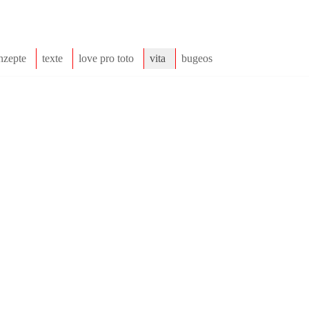
nzepte
texte
love pro toto
vita
bugeos