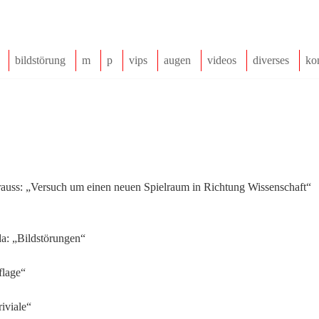
bildstörung
m
p
vips
augen
videos
diverses
ko
Strauss: „Versuch um einen neuen Spielraum in Richtung Wissenschaft“
lda: „Bildstörungen“
flage“
iviale“