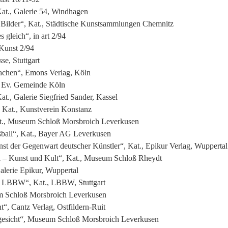
Kat., Galerie 54, Windhagen
r Bilder“, Kat., Städtische Kunstsammlungen Chemnitz
 gleich“, in art 2/94
Kunst 2/94
se, Stuttgart
 machen“, Emons Verlag, Köln
., Ev. Gemeinde Köln
t., Galerie Siegfried Sander, Kassel
 Kat., Kunstverein Konstanz
at., Museum Schloß Morsbroich Leverkusen
ball“, Kat., Bayer AG Leverkusen
t der Gegenwart deutscher Künstler“, Kat., Epikur Verlag, Wuppertal
ll – Kunst und Kult“, Kat., Museum Schloß Rheydt
alerie Epikur, Wuppertal
g. LBBW“, Kat., LBBW, Stuttgart
m Schloß Morsbroich Leverkusen
“, Cantz Verlag, Ostfildern-Ruit
gesicht“, Museum Schloß Morsbroich Leverkusen