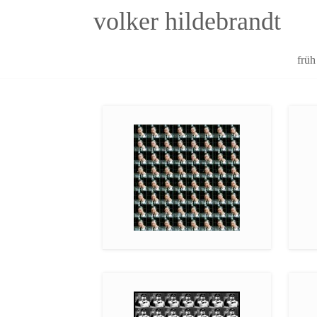
volker hildebrandt
Skip
früh
to
content