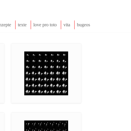
nzepte
texte
love pro toto
vita
bugeos