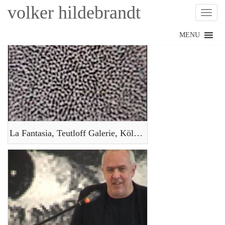
volker hildebrandt
Toggl
Skip
MENU
to
content
La Fantasia, Teutloff Galerie, Köln, 1996